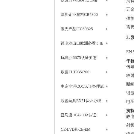
欧盟PPWR8月12日强
消
五
深圳企业塑料GB4806
控
需
激光产品IEC60825
3.
锂电池出口欧洲必看：IE
EN
玩具gb6675认证要怎
干扰
传导
欧盟EU1935/200
辐射
断
中东非洲COC认证办理流
谐
欧盟玩具EN71认证办理
电
抗扰
亚马逊UL4200A认证
静
射
CE-LVD和CE-EM
快