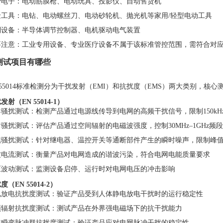
费电子：电动筋膜枪、电动玩具、投影仪、自动售货机
金工具：电钻、电动螺丝刀、电动砂轮机、抛光机等家用/轻型电动工具
制设备：半导体调节控制器、电机驱动电气装置
要注意：工业专用设备、专业医疗设备不属于该标准管控范围，需符合对
 测试项目有哪些
 55014标准检测分为干扰发射（EMI）和抗扰度（EMS）两大类别，核
发射（EN 55014-1）
骚扰测试：检测产品通过电源线传导到电网的高频干扰信号，限制150kHz
骚扰测试：评估产品通过空间辐射的电磁波强度，控制30MHz–1GHz频
续骚扰测试：针对继电器、温控开关等通断部件产生的瞬时噪声，限制峰
波电流测试：衡量产品对电网造成的谐波污染，符合电网电能质量要求
压波动测试：监测设备启停、运行时对电网电压的冲击影响
度（EN 55014-2）
电放电抗扰度测试：验证产品受到人体静电放电干扰时的运行稳定性
频辐射抗扰度测试：测试产品在外界强电磁场下的抗干扰能力
速瞬变脉冲群抗扰度测试：验证产品应对电网脉冲干扰的稳定性