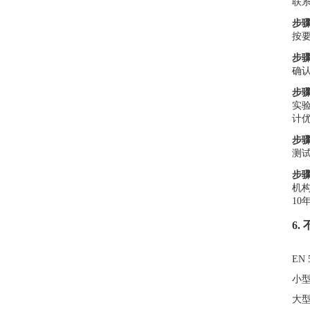
联
步
按
步
确
步
实
计
步
测
步
机构
1
6
EN
小型
大