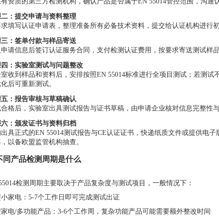
系有资质的第三方检测机构，确认产品是否属于EN 55014管控范围，沟
骤二：提交申请与资料整理
要求填写认证申请表，整理准备所有必备技术资料，提交给认证机构进行
骤三：签单付款与样品寄送
认申请信息后签订认证服务合同，支付检测认证费用，按要求寄送测试样
骤四：实验室测试与问题整改
验室收到样品和资料后，安排按照EN 55014标准进行全项目测试；若测
优化后可重新测试。
骤五：报告审核与草稿确认
试合格后，实验室出具测试报告与证书草稿，由申请企业核对信息完整性
骤六：颁发证书与资料归档
出具正式的EN 55014测试报告与CE认证证书，快递纸质文件或提供
0年，以备欧盟监管机构抽查。
. 不同产品检测周期是什么
 55014检测周期主要取决于产品复杂度与测试项目，一般情况下：
小家电：5-7个工作日即可完成测试出证
型家电/多功能产品：3-6个工作周，复杂功能产品可能需要额外整改时间