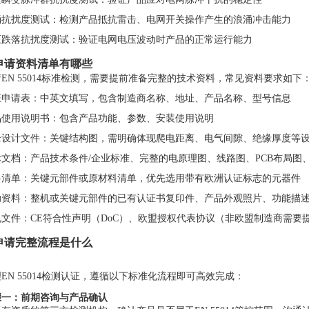
涌抗扰度测试：检测产品抵抗雷击、电网开关操作产生的浪涌冲击能力
压跌落抗扰度测试：验证电网电压波动时产品的正常运行能力
. 申请资料清单有哪些
EN 55014标准检测，需要提前准备完整的技术资料，常见资料要求如下
证申请表：中英文填写，包含制造商名称、地址、产品名称、型号信息
品使用说明书：包含产品功能、参数、安装使用说明
全设计文件：关键结构图，需明确体现爬电距离、电气间隙、绝缘厚度等
术文档：产品技术条件/企业标准、完整的电原理图、线路图、PCB布局图
料清单：关键元部件或原材料清单，优先选用带有欧洲认证标志的元器件
助资料：整机或关键元部件的已有认证书复印件、产品外观照片、功能描
规文件：CE符合性声明（DoC）、欧盟授权代表协议（非欧盟制造商需要
. 申请完整流程是什么
EN 55014检测认证，遵循以下标准化流程即可高效完成：
骤一：前期咨询与产品确认