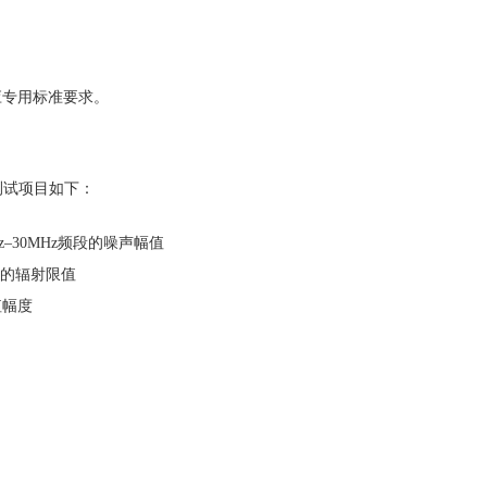
应专用标准要求。
心测试项目如下：
–30MHz频段的噪声幅值
段的辐射限值
值幅度