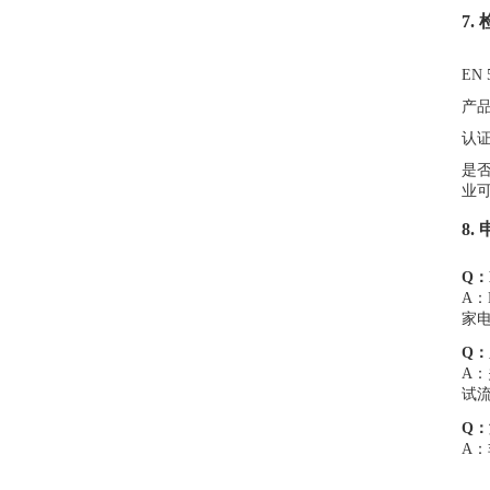
7.
EN
产
认
是
业
8
Q：
A：
家电
Q：
A：
试
Q
A