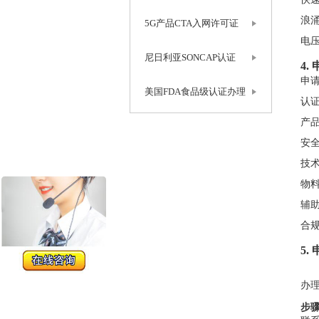
浪
5G产品CTA入网许可证
电
尼日利亚SONCAP认证
4
申请
美国FDA食品级认证办理
认
产
安
技
物
辅
合
5
办理
步