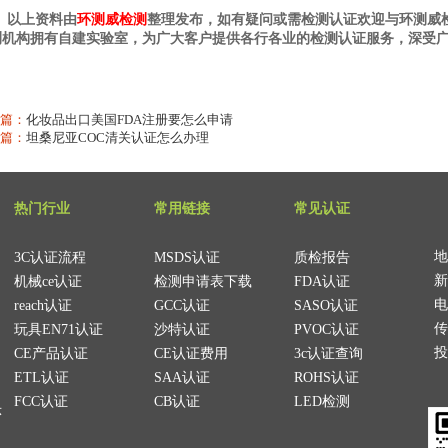
上资料由
环测威检测
整理发布，如有疑问或需检测认证欢迎与环测威
测机构拥有自建实验室，为广大客户提供各行各业的检测认证服务，深受
篇：
化妆品出口美国FDA注册要怎么申请
篇：
坦桑尼亚COC清关认证怎么办理
热门行业
常用链接
常见认证
地
3C认证流程
MSDS认证
质检报告
新
机械ce认证
检测申请表下载
FDA认证
电
reach认证
GCC认证
SASO认证
传
玩具EN71认证
沙特认证
PVOC认证
投
CE产品认证
CE认证费用
3c认证查询
ETL认证
SAA认证
ROHS认证
FCC认证
CB认证
LED检测