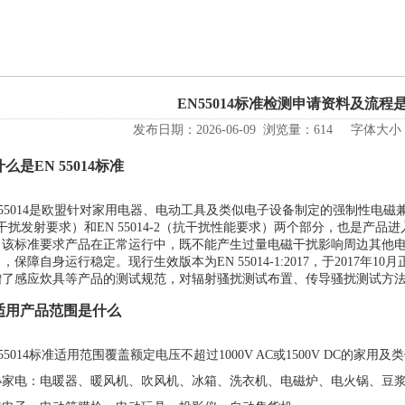
EN55014标准检测申请资料及流程
发布日期：2026-06-09 浏览量：614 字体大小
 什么是EN 55014标准
 55014是欧盟针对家用电器、电动工具及类似电子设备制定的强制性电磁兼容性
干扰发射要求）和EN 55014-2（抗干扰性能要求）两个部分，也是产
。该标准要求产品在正常运行中，既不能产生过量电磁干扰影响周边其他
，保障自身运行稳定。现行生效版本为EN 55014-1:2017，于2017
增了感应炊具等产品的测试规范，对辐射骚扰测试布置、传导骚扰测试方
. 适用产品范围是什么
 55014标准适用范围覆盖额定电压不超过1000V AC或1500V DC的
小家电：电暖器、暖风机、吹风机、冰箱、洗衣机、电磁炉、电火锅、豆