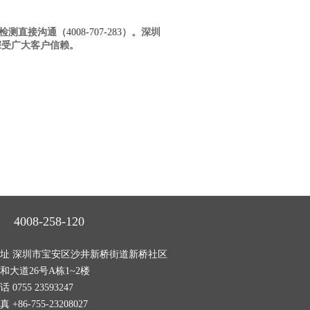
检测直接沟通（
4008-707-283
）。深圳
深受广大客户信赖。
4008-258-120
址 深圳市宝安区沙井新桥街道新桥社区
和大道26号A栋1~2楼
话 0755 23593247
真 +86-755-23208027