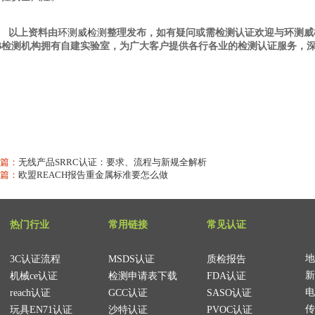
上资料由
环测威检测
整理发布，如有疑问或需检测认证欢迎与环测威
TB检测机构拥有自建实验室，为广大客户提供各行各业的检测认证服务，
篇：
无线产品SRRC认证：要求、流程与新规全解析
篇：
欧盟REACH报告重金属标准要怎么做
热门行业
常用链接
常见认证
地
3C认证流程
MSDS认证
质检报告
新
机械ce认证
检测申请表下载
FDA认证
电
reach认证
GCC认证
SASO认证
传
玩具EN71认证
沙特认证
PVOC认证