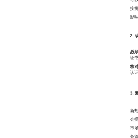
接携
影
2.
必
证
核
认
3.
新
会
市
条