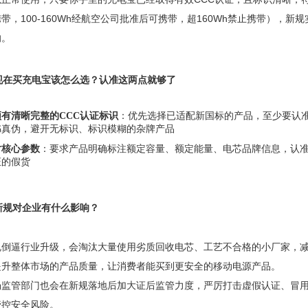
带，100-160Wh经航空公司批准后可携带，超160Wh禁止携带），
响。
 现在买充电宝该怎么选？认准这两点就够了
须有清晰完整的CCC认证标识
‌：优先选择已适配新国标的产品，至少要认
书真伪，避开无标识、标识模糊的杂牌产品
对核心参数
‌：要求产品明确标注额定容量、额定能量、电芯品牌信息，认
证的假货
 新规对企业有什么影响？
规倒逼行业升级，会淘汰大量使用劣质回收电芯、工艺不合格的小厂家，
提升整体市场的产品质量，让消费者能买到更安全的移动电源产品。
场监管部门也会在新规落地后加大证后监管力度，严厉打击虚假认证、冒用
管控安全风险。