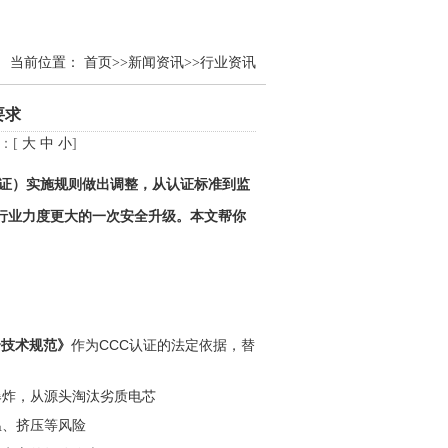
当前位置：
首页
>>
新闻资讯
>>
行业资讯
要求
小：[
大
中
小
]
证）实施规则做出调整，从认证标准到监
源行业力度更大的一次安全升级。本文帮你
安全技术规范》
‌作为CCC认证的法定依据，替
爆炸，从源头淘汰劣质电芯
温、挤压等风险