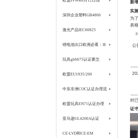
欧盟PPWR8月12日强
新
实
深圳企业塑料GB4806
为
表
激光产品IEC60825
锂电池出口欧洲必看：IE
公
玩具gb6675认证要怎
2
欧盟EU1935/200
中东非洲COC认证办理流
对
欧盟玩具EN71认证办理
证
亚马逊UL4200A认证
CE-LVD和CE-EM