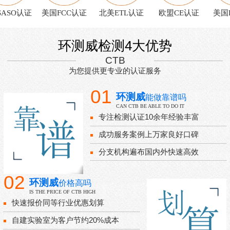
SO认证
美国FCC认证
北美ETL认证
欧盟CE认证
美国F
环测威检测4大优势
CTB
为您提供更专业的认证服务
01
环测威
能做靠谱吗
CAN CTB BE ABLE TO DO IT
专注检测认证10余年经验丰富
成功服务案例上万家良好口碑
分支机构遍布国内外快速高效
02
环测威
价格高吗
IS THE PRICE OF CTB HIGH
快速报价同等行业优惠划算
自建实验室为客户节约20%成本