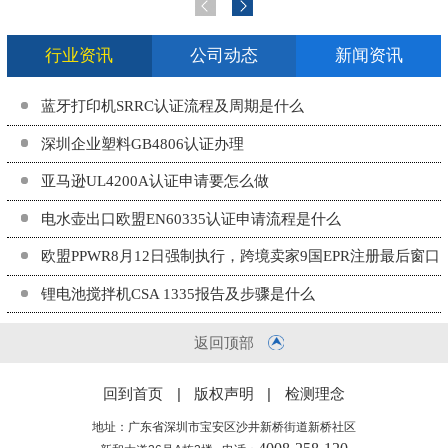
行业资讯
公司动态
新闻资讯
蓝牙打印机SRRC认证流程及周期是什么
深圳企业塑料GB4806认证办理
亚马逊UL4200A认证申请要怎么做
电水壶出口欧盟EN60335认证申请流程是什么
欧盟PPWR8月12日强制执行，跨境卖家9国EPR注册最后窗口
期
锂电池搅拌机CSA 1335报告及步骤是什么
返回顶部
回到首页
|
版权声明
|
检测理念
地址：广东省深圳市宝安区沙井新桥街道新桥社区