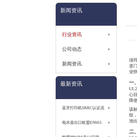
新闻资讯
行业资讯
公司动态
随
须
新闻资讯
道门
业
一、
最新资讯
U
心
障
蓝牙打印机SRRC认证流
该
组
池
电水壶出口欧盟EN603
二