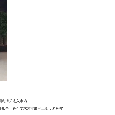
能顺利清关进入市场
证报告，符合要求才能顺利上架，避免被