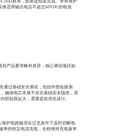
L1642标准，如果是组装完成、带有保护
标准适用输出电压不超过60VDC的电池
同级别产品要求略有差异，核心测试项目如
需要先通过基础安全测试，包括外部短路测
等，确保电芯本身不存在基础安全隐患，其
发内部短路起火，需要提前优化设计。
/保护电路能否在过充条件下及时切断电
5速率的恒定电流充电，全程维持充电速率