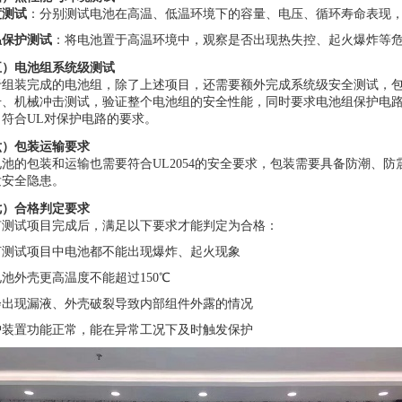
度测试
：分别测试电池在高温、低温环境下的容量、电压、循环寿命表现
温保护测试
：将电池置于高温环境中，观察是否出现热失控、起火爆炸等
五）电池组系统级测试
于组装完成的电池组，除了上述项目，还需要额外完成系统级安全测试，
击、机械冲击测试，验证整个电池组的安全性能，同时要求电池组保护电
，符合UL对保护电路的要求。
六）包装运输要求
电池的包装和运输也需要符合UL2054的安全要求，包装需要具备防潮、
发安全隐患。
七）合格判定要求
有测试项目完成后，满足以下要求才能判定为合格：
何测试项目中电池都不能出现爆炸、起火现象
池外壳更高温度不能超过150℃
会出现漏液、外壳破裂导致内部组件外露的情况
护装置功能正常，能在异常工况下及时触发保护