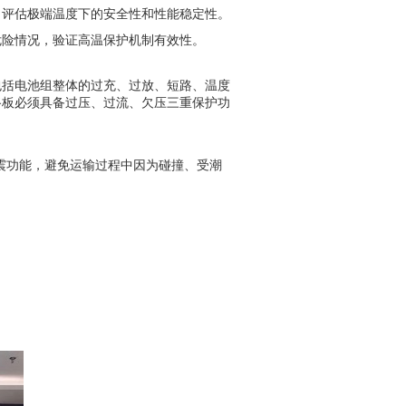
，评估极端温度下的安全性和性能稳定性。
危险情况，验证高温保护机制有效性。
包括电池组整体的过充、过放、短路、温度
路板必须具备过压、过流、欠压三重保护功
防震功能，避免运输过程中因为碰撞、受潮