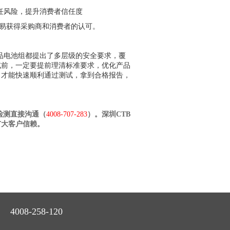
责任风险，提升消费者信任度
容易获得采购商和消费者的认可。
成品电池组都提出了多层级的安全要求，覆
试前，一定要提前理清标准要求，优化产品
，才能快速顺利通过测试，拿到合格报告，
检测直接沟通（
4008-707-283
）。深圳CTB
广大客户信赖。
4008-258-120