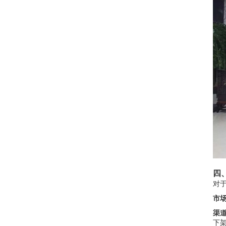
四
对于
市
渠
下