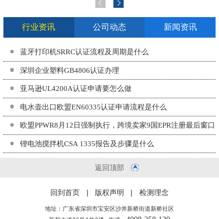
行业资讯
公司动态
新闻资讯
蓝牙打印机SRRC认证流程及周期是什么
深圳企业塑料GB4806认证办理
亚马逊UL4200A认证申请要怎么做
电水壶出口欧盟EN60335认证申请流程是什么
欧盟PPWR8月12日强制执行，跨境卖家9国EPR注册最后窗口
期
锂电池搅拌机CSA 1335报告及步骤是什么
返回顶部
回到首页
|
版权声明
|
检测理念
地址：广东省深圳市宝安区沙井新桥街道新桥社区