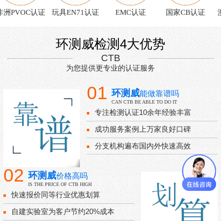
洲PVOC认证
玩具EN71认证
EMC认证
国家CB认证
澳
环测威检测4大优势
CTB
为您提供更专业的认证服务
01
环测威
能做靠谱吗
CAN CTB BE ABLE TO DO IT
专注检测认证10余年经验丰富
成功服务案例上万家良好口碑
分支机构遍布国内外快速高效
02
环测威
价格高吗
IS THE PRICE OF CTB HIGH
快速报价同等行业优惠划算
自建实验室为客户节约20%成本