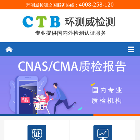
4008-258-120
环测威检测全国服务热线：
󰄫
󰀥