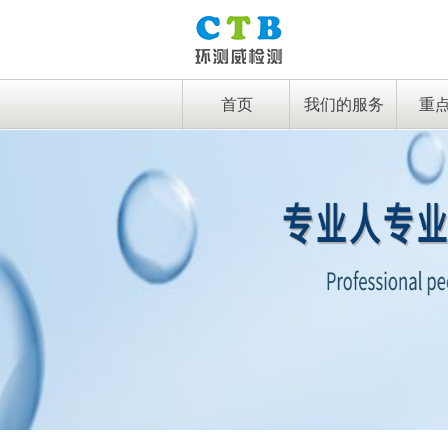
首页
我们的服务
重