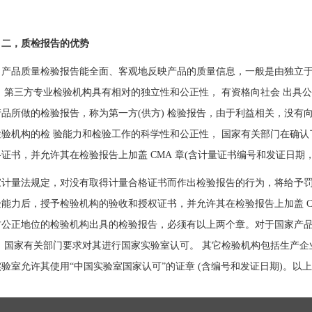
二，质检报告的优势
产品
质量检验报告
能全面、客观地反映产品的质量信息，一般是由独立于
。
第三方专业检验机构
具有相对的独立性和公正性， 有资格向社会 出具公
产品所做的
检验报告
，称为第一方(供方) 检验报告，由于利益相关，没
检验机构的检 验能力和检验工作的科学性和公正性， 国家有关部门在确认
格证书，并允许其在检验报告上加盖
CMA
章(含计量证书编号和发证日期
家计量法规定，对没有取得计量合格证书而作出检验报告的行为，将给予
验能力后，授予检验机构的验收和授权证书，并允许其在检验报告上加盖
方公正地位的检验机构出具的
检验报告
，必须有以上两个章。对于国家产
， 国家有关部门要求对其进行国家实验室认可。 其它检验机构包括生产
实验室允许其使用“中国实验室国家认可”的证章 (含编号和发证日期)。