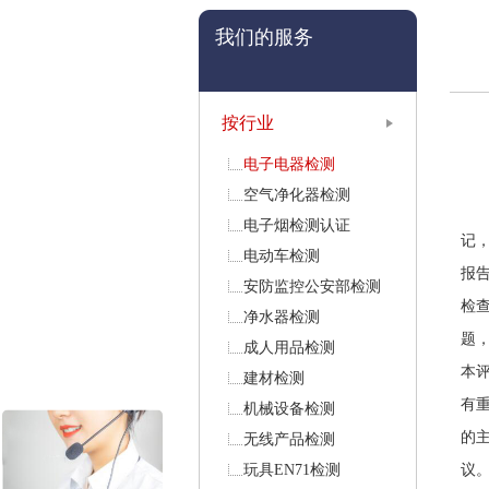
我们的服务
按行业
电子电器检测
空气净化器检测
电子烟检测认证
记
电动车检测
报
安防监控公安部检测
检
净水器检测
题
成人用品检测
本
建材检测
有
机械设备检测
的
无线产品检测
玩具EN71检测
议