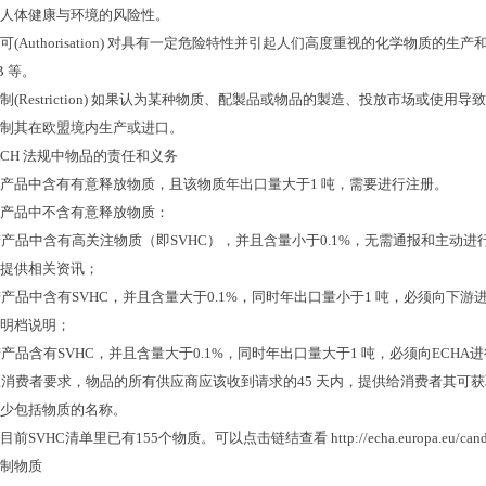
人体健康与环境的风险性。
可
(Authorisation)
对具有一定危险特性并引起人们高度重视的化学物质的生产
B
等。
制
(Restriction)
如果认为某种物质、配製品或物品的製造、投放市场或使用导致
制其在欧盟境内生产或进口。
ACH
法规中物品的责任和义务
产品中含有有意释放物质，且该物质年出口量大于
1
吨，需要进行注册。
产品中不含有意释放物质：
若产品中含有高关注物质（即
SVHC
），并且含量小于
0.1%
，无需通报和主动进
提供相关资讯；
若产品中含有
SVHC
，并且含量大于
0.1%
，同时年出口量小于
1
吨，必须向下游
明档说明；
若产品含有
SVHC
，并且含量大于
0.1%
，同时年出口量大于
1
吨，必须向
ECHA
进
应消费者要求，物品的所有供应商应该收到请求的
45
天内，提供给消费者其可获
少包括物质的名称。
目前
SVHC
清单里已有
155
个物质。可以点击链结查看
http://echa.europa.eu/cand
制物质