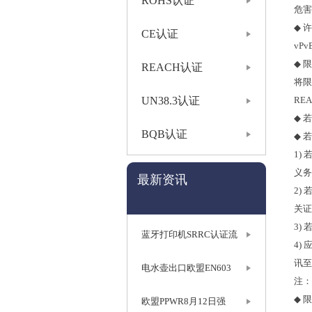
ROHS认证
危害
◆
许
CE认证
vPv
◆
限
REACH认证
将限
UN38.3认证
RE
◆
若
BQB认证
◆
若
1)
义务
最新资讯
2)
关证
3)
蓝牙打印机SRRC认证流
4)
讯至
电水壶出口欧盟EN603
注：
◆
限
欧盟PPWR8月12日强