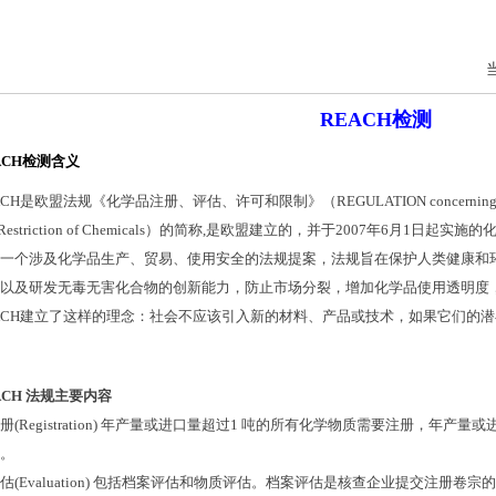
REACH
检测
ACH
检测含义
ACH
是欧盟法规《化学品注册、评估、许可和限制》（
REGULATION concerning th
Restriction of Chemicals
）的简称
,
是欧盟建立的，并于
2007
年
6
月
1
日起实施的
一个涉及化学品生产、贸易、使用安全的法规提案，法规旨在保护人类健康和
以及研发无毒无害化合物的创新能力，防止市场分裂，增加化学品使用透明度
ACH
建立了这样的理念：社会不应该引入新的材料、产品或技术，如果它们的潜
ACH
法规主要内容
册
(Registration)
年产量或进口量超过
1
吨的所有化学物质需要注册，年产量或
。
估
(Evaluation)
包括档案评估和物质评估。档案评估是核查企业提交注册卷宗的