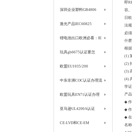
即
R
深圳企业塑料GB4806
容。
日欧
激光产品IEC60825
法规
必须
锂电池出口欧洲必看：IE
什麽
根据
玩具gb6675认证要怎
(1)
(2)
欧盟EU1935/200
(3)
(4)
中东非洲COC认证办理流
学证
产品
欧盟玩具EN71认证办理
◆
作
亚马逊UL4200A认证
◆
作
◆
在
CE-LVD和CE-EM
名称