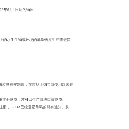
92
年
6
月
1
日后的物质
上的水生生物或环境的危险物质生产或进口
物质没有被制造，在市场上销售或使用欧盟在
H
注册物质，才可以生产或进口该物质。
注册，
ECHA
已经登记号码的所有通知。从