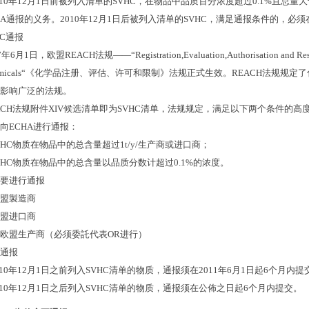
10
年
12
月
1
日前被列入清单的
SVHC
，在物品中品质百分浓度超过
0.1%
且总量大
HA
通报的义务。
2010
年
12
月
1
日后被列入清单的
SVHC
，满足通报条件的，必须
C
通报
7
年
6
月
1
日，欧盟
REACH
法规
——“Registration,Evaluation,Authorisation and Rest
icals“
《化学品注册、评估、许可和限制》法规正式生效。
REACH
法规规定了
影响广泛的法规。
ACH
法规附件
XIV
候选清单即为
SVHC
清单，法规规定，满足以下两个条件的高
向
ECHA
进行通报：
VHC
物质在物品中的总含量超过
1t/y/
生产商或进口商；
VHC
物质在物品中的总含量以品质分数计超过
0.1%
的浓度。
要进行通报
盟製造商
盟进口商
欧盟生产商（必须委託代表
OR
进行）
通报
10
年
12
月
1
日之前列入
SVHC
清单的物质，通报须在
2011
年
6
月
1
日起
6
个月内提
10
年
12
月
1
日之后列入
SVHC
清单的物质，通报须在公佈之日起
6
个月内提交。