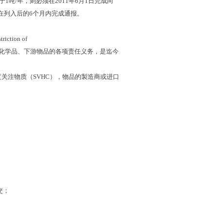
于
1
吨
/
年，则必须在
2011
年
6
月
1
日完成向
在列入后的
6
个月内完成通报。
riction of
化学品、下游物品的各项责任义务，是迄今
度关注物质（
SVHC
），物品的製造商或进口
交；