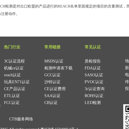
ACH检测是对出口欧盟的产品进行的REACH名单里面规定的项目的含量测试，而
ach注册动作。
热门行业
常用链接
常见认证
地
3C认证流程
MSDS认证
质检报告
新
机械ce认证
检测申请表下载
FDA认证
电
reach认证
GCC认证
SASO认证
传
玩具EN71认证
沙特认证
PVOC认证
投
CE产品认证
CE认证费用
3c认证查询
ETL认证
SAA认证
ROHS认证
FCC认证
CB认证
LED检测
CTB服务网络