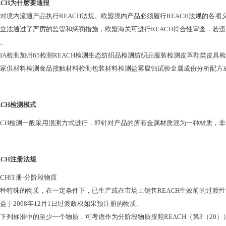
ACH
为什麽要通报
对境内流通产品执行
REACH
法规。欧盟境内产品必须履行
REACH
法规的各项
立法通过了严厉的监管和惩罚措施，欧盟海关可进行
REACH
符合性审查，若违
。
IA
检测加州
65
检测
REACH
检测生态纺织品检测纺织品服装检测皮革鞋类皮具检
家俱材料检测食品接触材料检测包装材料检测盐雾腐蚀试验金属成份分析配方
ACH
检测模式
ACH
检测一般采用混测方式进行，即针对产品的所有金属材质混为一种材质，非
ACH
注册法规
ACH
注册
-
分阶段物质
种特殊的物质，在一定条件下，已生产或在市场上销售
REACH
生效前的过渡性
益于
2008
年
12
月
1
日过渡政权如果预注册的物质。
下列标准中的至少一个物质，可考虑作为分阶段物质按照
REACH
（第
3
（
20
）