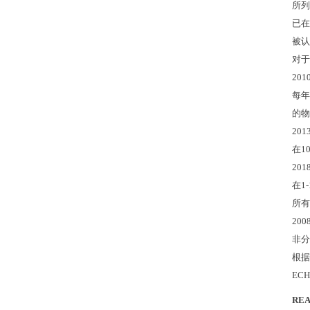
所列
已在
被认
对于
201
每年
的物
201
在
1
201
在
1-
所有
200
非分
根据
EC
RE