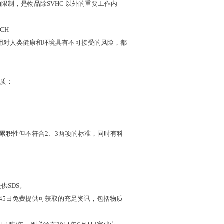
的限制，是物品除
SVHC
以外的重要工作内
ACH
用对人类健康和环境具有不可接受的风险，都
质：
累积性但不符合
2
、
3
两项的标准，同时有科
提供
SDS
。
45
日免费提供可获取的充足资讯，包括物质