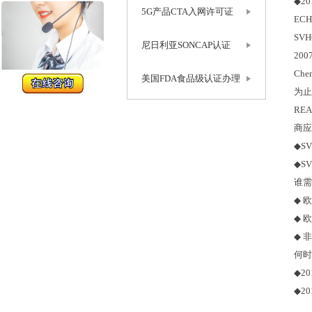
◆
20
5G产品CTA入网许可证
EC
SVH
尼日利亚SONCAP认证
200
Chem
美国FDA食品级认证办理
为止
RE
商应
◆
S
◆
S
谁需
◆
欧
◆
欧
◆
非
何时
◆
20
◆
20