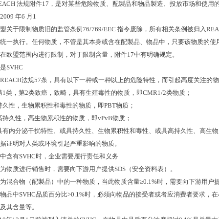
EACH
法规附件
17
，是对某些危险物质、配製品和物品製造、投放市场和使用
2009
年
6
月
1
盟关于限制物质旧的监管条例
76/769/EEC
指令废除，所有相关条例被归入
RE
统一执行。任何物质，不管是其本身或含在配製品、物品中，只要该物质的使
在欧盟范围内进行限制，对于限制含量，附件
17
中有明确规定。
是
SVHC
REACH
法规
57
条，具有以下一种或一种以上的危险特性，而引起高度关注的物
第
1
类，第
2
类致癌，致畸，具有生殖毒性的物质，即
CMR1/2
类物质；
持久性，生物累积性和毒性的物质，即
PBT
物质；
高持久性，高生物累积性的物质，即
vPvB
物质；
具有内分泌干扰特性、或具持久性、生物累积性和毒性、或具高持久性、高生物
据证明对人类或环境引起严重影响的物质。
中含有
SVHC
时，企业需要履行责任和义务
为物质进行销售时，需要向下游用户提供
SDS
（安全资料表）。
为混合物（配製品）中的一种物质，当此物质含量
≥0.1%
时，需要向下游用户
物品中
SVHC
品质百分比
>0.1%
时，必须向物品的接受者或者应消费者要求，在
及其含量等。