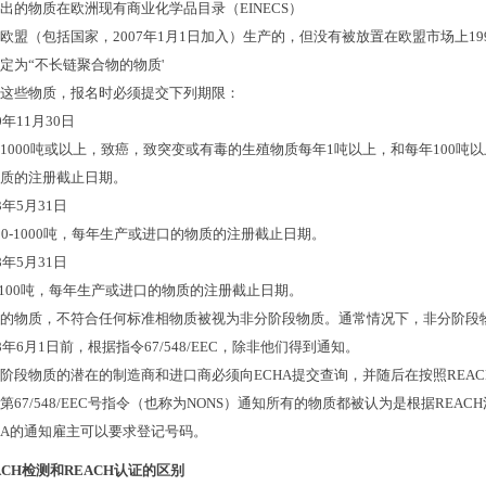
出的物质在欧洲现有商业化学品目录（
EINECS
）
欧盟（包括国家，
2007
年
1
月
1
日加入）生产的，但没有被放置在欧盟市场上
19
定为
“
不长链聚合物的物质
'
这些物质，报名时必须提交下列期限：
0
年
11
月
30
日
1000
吨或以上，致癌，致突变或有毒的生殖物质每年
1
吨以上，和每年
100
吨以
质的注册截止日期。
3
年
5
月
31
日
00-1000
吨，每年生产或进口的物质的注册截止日期。
8
年
5
月
31
日
100
吨，每年生产或进口的物质的注册截止日期。
的物质，不符合任何标准相物质被视为非分阶段物质。通常情况下，非分阶段
8
年
6
月
1
日前，根据指令
67/548/EEC
，除非他们得到通知。
阶段物质的潜在的制造商和进口商必须向
ECHA
提交查询，并随后在按照
REAC
第
67/548/EEC
号指令（也称为
NONS
）通知所有的物质都被认为是根据
REACH
HA
的通知雇主可以要求登记号码。
ACH检测和REACH认证的区别