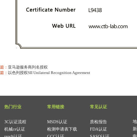
篇：
亚马逊服务商列名授权
篇：
以色列授权SII Unilateral Recognition Agreement
热门行业
常用链接
常见认证
地
3C认证流程
MSDS认证
质检报告
新
机械ce认证
检测申请表下载
FDA认证
电
reach认证
GCC认证
SASO认证