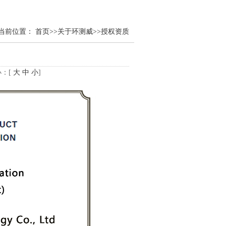
当前位置：
首页
>>
关于环测威
>>
授权资质
小：[
大
中
小
]