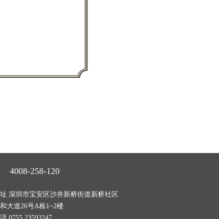
4008-258-120
址 深圳市宝安区沙井新桥街道新桥社区
和大道26号A栋1~2楼
话 0755 23593247