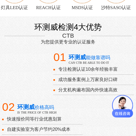
灯具LED认证
REACH认证
MSDS认证
沙特SASO认证
环测威检测4大优势
CTB
为您提供更专业的认证服务
01
环测威
能做靠谱吗
CAN CTB BE ABLE TO DO IT
专注检测认证10余年经验丰富
成功服务案例上万家良好口碑
分支机构遍布国内外快速高效
02
环测威
价格高吗
IS THE PRICE OF CTB HIGH
快速报价同等行业优惠划算
自建实验室为客户节约20%成本