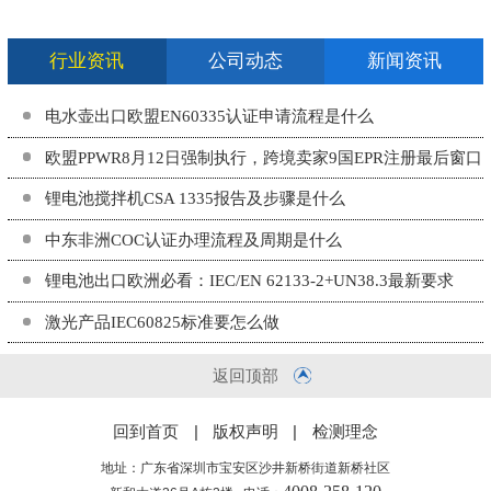
行业资讯
公司动态
新闻资讯
电水壶出口欧盟EN60335认证申请流程是什么
欧盟PPWR8月12日强制执行，跨境卖家9国EPR注册最后窗口
期
锂电池搅拌机CSA 1335报告及步骤是什么
中东非洲COC认证办理流程及周期是什么
锂电池出口欧洲必看：IEC/EN 62133-2+UN38.3最新要求
激光产品IEC60825标准要怎么做
返回顶部
回到首页
|
版权声明
|
检测理念
地址：广东省深圳市宝安区沙井新桥街道新桥社区