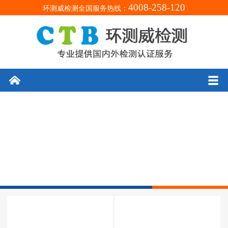
4008-258-120
环测威检测全国服务热线：
󰄫
󰀥