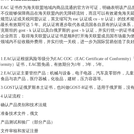
AC 证书作为海关联盟地域内商品流通的官方许可证，明确表明该产品
，不仅能够保障商品在海关联盟内的无障碍流转，而且可以有效避免海关
规范认证或关税同盟认证，英文缩写为 eac 认证或 cu - tr 认证）的技术规范
最长有效期可达 5 年。此认证将逐步取代各成员国各自原有的认证体系，如俄罗斯的 g
克斯坦的 gost - k 认证以及白俄罗斯的 gost - b 认证，并实行统
国企业而言，取得海关联盟认证证书是顺利打开海关联盟成员国市场最为
盟领域内不征收额外费用，并实行统一关税，进一步为国际贸易创造了良
AC认证根据风险等级分为EAC COC（EAC Certificate of Conformity）证书
nformity）证书，EAC豁免函，有效期分为1年，3年，5年。
.EAC认证主要管控产品：机械与设备，电子电器，汽车及零部件，儿
，食品与农产品，医疗器械，化妆品，建材，压力容器等。
GOST认证俄罗斯本土证书，也叫做GOST-R证书，适用于俄罗斯，没
.认证流程：
认产品类别和技术法规
备技术文件，俄文
品测试和验厂（部分产品）
件审核和发证注册