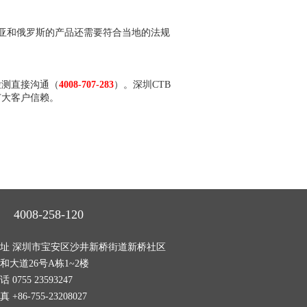
中亚和俄罗斯的产品还需要符合当地的法规
检测直接沟通（
4008-707-283
）。深圳CTB
广大客户信赖。
4008-258-120
址 深圳市宝安区沙井新桥街道新桥社区
和大道26号A栋1~2楼
话 0755 23593247
真 +86-755-23208027