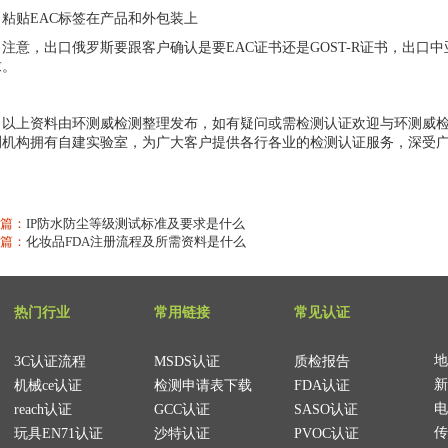
贴EAC标签在产品和外包装上
意，出口俄罗斯要跟客户确认是要EAC证书还是GOST-R证书，出口
求。
上资料由
环测威检测
整理发布，如有疑问或需检测认证欢迎与环测威
测机构拥有自建实验室，为广大客户提供各行各业的检测认证服务，深受
篇：
IP防水防尘等级测试标准及要求是什么
篇：
化妆品FDA注册流程及所需资料是什么
热门行业
常用链接
常见认证
地
3C认证流程
MSDS认证
质检报告
新
机械ce认证
检测申请表下载
FDA认证
电
reach认证
GCC认证
SASO认证
传
玩具EN71认证
沙特认证
PVOC认证