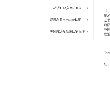
E
5G产品CTA入网许可证
书
技术
尼日利亚SONCAP认证
证书
哈萨
中
美国FDA食品级认证办理
联
1.E
Co
2
品
3.
4
确
准
产
文