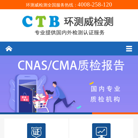
4008-258-120
环测威检测全国服务热线：
󰄫
󰀥