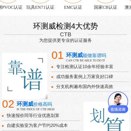
PVOC认证
玩具EN71认证
EMC认证
国家CB认证
澳洲
环测威检测4大优势
CTB
为您提供更专业的认证服务
01
环测威
能做靠谱吗
CAN CTB BE ABLE TO DO IT
专注检测认证10余年经验丰富
成功服务案例上万家良好口碑
分支机构遍布国内外快速高效
02
环测威
价格高吗
IS THE PRICE OF CTB HIGH
快速报价同等行业优惠划算
自建实验室为客户节约20%成本