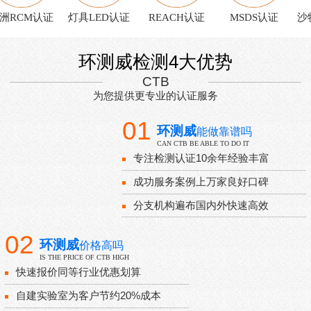
洲RCM认证
灯具LED认证
REACH认证
MSDS认证
沙特
环测威检测4大优势
CTB
为您提供更专业的认证服务
01
环测威
能做靠谱吗
CAN CTB BE ABLE TO DO IT
专注检测认证10余年经验丰富
成功服务案例上万家良好口碑
分支机构遍布国内外快速高效
02
环测威
价格高吗
IS THE PRICE OF CTB HIGH
快速报价同等行业优惠划算
自建实验室为客户节约20%成本