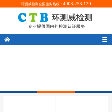
4008-258-120
环测威检测全国服务热线：
󰄫
󰀥