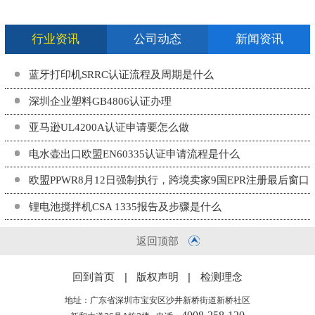
行业资讯
公司动态
新闻资讯
蓝牙打印机SRRC认证流程及周期是什么
深圳企业塑料GB4806认证办理
亚马逊UL4200A认证申请要怎么做
电水壶出口欧盟EN60335认证申请流程是什么
欧盟PPWR8月12日强制执行，跨境卖家9国EPR注册最后窗口
期
锂电池搅拌机CSA 1335报告及步骤是什么
返回顶部
回到首页
|
版权声明
|
检测理念
地址：广东省深圳市宝安区沙井新桥街道新桥社区