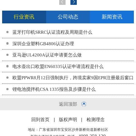
行业资讯
公司动态
新闻资讯
蓝牙打印机SRRC认证流程及周期是什么
深圳企业塑料GB4806认证办理
亚马逊UL4200A认证申请要怎么做
电水壶出口欧盟EN60335认证申请流程是什么
欧盟PPWR8月12日强制执行，跨境卖家9国EPR注册最后窗口
期
锂电池搅拌机CSA 1335报告及步骤是什么
返回顶部
回到首页
|
版权声明
|
检测理念
地址：广东省深圳市宝安区沙井新桥街道新桥社区