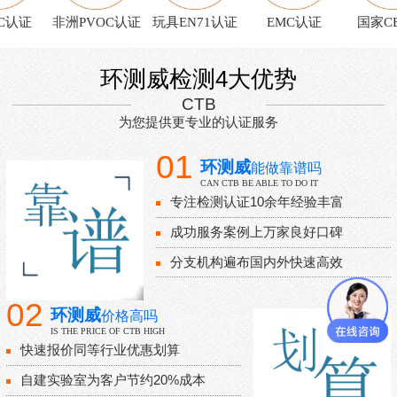
认证
非洲PVOC认证
玩具EN71认证
EMC认证
国家CB
环测威检测4大优势
CTB
为您提供更专业的认证服务
01
环测威
能做靠谱吗
CAN CTB BE ABLE TO DO IT
专注检测认证10余年经验丰富
成功服务案例上万家良好口碑
分支机构遍布国内外快速高效
02
环测威
价格高吗
IS THE PRICE OF CTB HIGH
快速报价同等行业优惠划算
自建实验室为客户节约20%成本