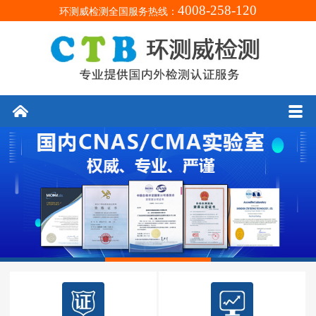
4008-258-120
环测威检测全国服务热线：
󰄫
󰀥